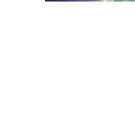
成长报告
追踪孩子3个月的作品，给到您关于孩子的天赋预测报告
五维观察雷达图
关键点发现
视觉创造最突出
近3个月，朵朵有83%的作品主动补充颜色、插画或装饰细节
故事表达开始增强
作品中标注有52次主动完成角色行为的故事情节。
社交共情表现明显
朵朵在72%的作品中融入朋友、小动物或家人角色。
空间组织仍在萌芽
近25次互动中朵朵安排位置关系，例如"放中间""站位边"。
给家长的建议
日常陪伴中，可以多接住朵朵的"漂亮想法"再轻轻多问一步：
为什么选择这个颜色？谁也想一起玩？礼物想送给谁？
少急着评价"好不好看"，多鼓励她说出画面背后的关系和故
事。
一句话总结
朵朵当前最突出的倾向在于：视觉创造强、社交关系感强，故
事表达正在形成。
查看作品
这里将沉淀孩子的一切数字创作作品