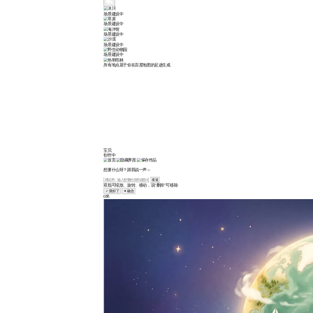
场景建设中
场景建设中
场景建设中
场景建设中
场景建设中
所有地点基于你在百度地图的足迹生成
宝贝
创作中
想要什么呀？跟我说一声～
发送
双指可缩放、旋转、移动，说“删掉”可移除
✓ 摆好了
✦ 融合
0米