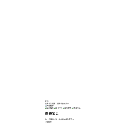
宝贝
说出你的想法，世界就会长出来
选择宝贝
选一个继续创造，或者添加新的宝贝～
开始创作