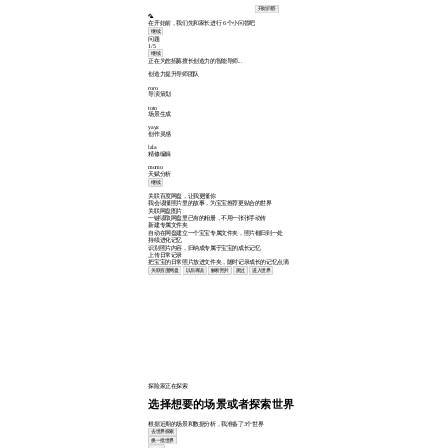
开始问答
🦜
在开始前，我们先和家长进行 6 个小问答吧
继续
问题
1/5
继续
正在为您招募擅长创造力的智能导师...
创造力提升导师团队
roro
导演策划
toto
场景生成
yaya
创作灵感
lala
精修编辑
momo
天赋分析
继续
关联百度网盘，让我更懂你
我会读懂照片里的故事，为宝宝推荐更贴合的世界
关联网盘图片
一键读取网盘里已有的相册，不用一张张手动传
新建专属文件夹
自动在网盘建立一个宝宝专属文件夹，照片都归到一处
持续进化记忆
识别照片内容，归纳成专属于宝宝的成长记忆
上传日常记录
把宝宝的日常照片放进文件夹，随时记录成长的记忆点滴
关联百度网盘
以后再说
解析照片
跳过
进入世界
探险家正在探索
选择想要的场景或者探索世界
根据近期的场景和数据分析，我准备了3个世界
去世界探索
换一批世界